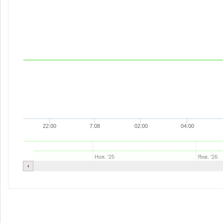
22:00
7.08
02:00
04:00
Ноя. '25
Янв. '26