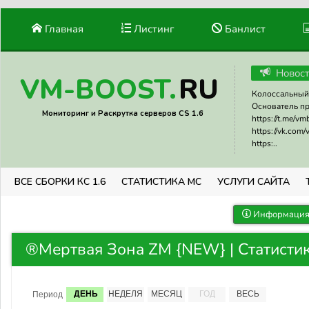
Главная
Листинг
Банлист
Новос
RU
VM-BOOST.
Колоссальный 
Основатель прое
Мониторинг и Раскрутка серверов CS 1.6
https://t.me/v
https://vk.com
https:..
ВСЕ СБОРКИ КС 1.6
СТАТИСТИКА МС
УСЛУГИ САЙТА
Информация 
®Мертвая Зона ZM {NEW} | Статисти
ДЕНЬ
НЕДЕЛЯ
МЕСЯЦ
ГОД
ВЕСЬ
Период