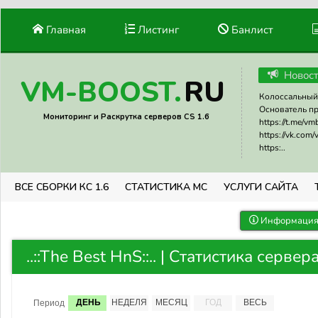
Главная
Листинг
Банлист
Новос
RU
VM-BOOST.
Колоссальный 
Основатель прое
Мониторинг и Раскрутка серверов CS 1.6
https://t.me/v
https://vk.com
https:..
ВСЕ СБОРКИ КС 1.6
СТАТИСТИКА МС
УСЛУГИ САЙТА
Информация 
..::The Best HnS::.. | Статистика сервер
ДЕНЬ
НЕДЕЛЯ
МЕСЯЦ
ГОД
ВЕСЬ
Период