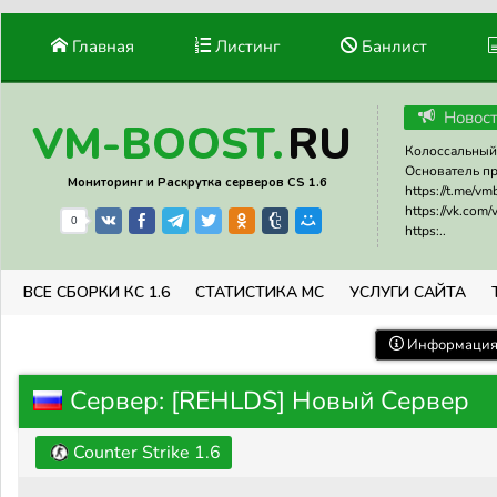
Главная
Листинг
Банлист
Новос
RU
VM-BOOST.
Колоссальный 
Основатель прое
Мониторинг и Раскрутка серверов CS 1.6
https://t.me/v
https://vk.com
0
https:..
ВСЕ СБОРКИ КС 1.6
СТАТИСТИКА МС
УСЛУГИ САЙТА
Информация 
Сервер: [REHLDS] Новый Сервер
Counter Strike 1.6