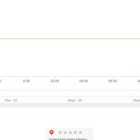
0
8.08
02:00
04:00
06:00
0
Янв. '26
Март. '26
Май.