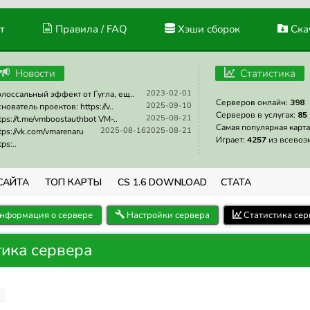
т
Правила / FAQ
Хэши сборок
Скач
Новости
Статистика
2023-02-01
лоссальный эффект от Гугла, ещ..
Серверов онлайн:
398
2025-09-10
нователь проектов: https://v..
Серверов в услугах:
85
2025-08-21
tps://t.me/vmboostauthbot VM-..
Самая популярная карта
2025-08-16
2025-08-21
tps://vk.com/vmarenaru
Играет:
4257
из всевоз
tps:..
САЙТА
ТОП КАРТЫ
CS 1.6 DOWNLOAD
СТАТА
нформация о сервере
Настройки сервера
Статистика сер
тика сервера