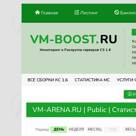
Главная
Листинг
Банлис
RU
VM-BOOST.
Ко
Ос
Мониторинг и Раскрутка серверов CS 1.6
ht
ht
ht
ВСЕ СБОРКИ КС 1.6
СТАТИСТИКА МС
УСЛУГИ 
И
VM-ARENA.RU | Public | Статис
ДЕНЬ
НЕДЕЛЯ
МЕСЯЦ
ГОД
ВЕСЬ
Период