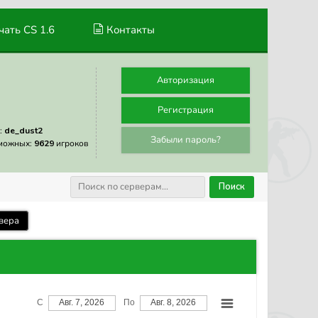
ать CS 1.6
Контакты
Авторизация
Регистрация
:
de_dust2
Забыли пароль?
можных:
9629
игроков
Поиск
вера
С
Авг. 7, 2026
По
Авг. 8, 2026