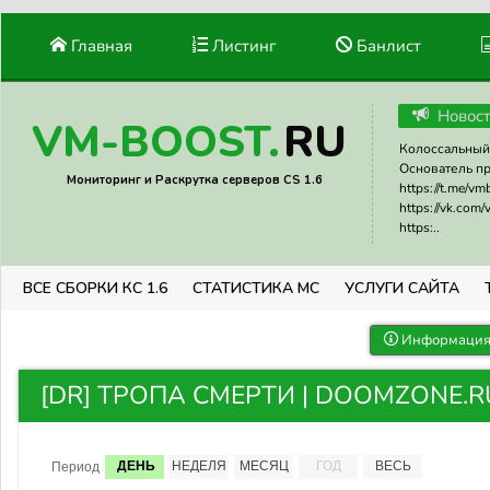
Главная
Листинг
Банлист
Новос
RU
VM-BOOST.
Колоссальный 
Основатель прое
Мониторинг и Раскрутка серверов CS 1.6
https://t.me/v
https://vk.com
https:..
ВСЕ СБОРКИ КС 1.6
СТАТИСТИКА МС
УСЛУГИ САЙТА
Информация 
[DR] ТРОПА СМЕРТИ | DOOMZONE.RU 
ДЕНЬ
НЕДЕЛЯ
МЕСЯЦ
ГОД
ВЕСЬ
Период