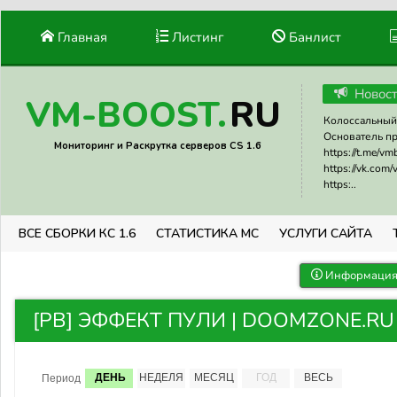
Главная
Листинг
Банлист
Новос
RU
VM-BOOST.
Колоссальный 
Основатель прое
Мониторинг и Раскрутка серверов CS 1.6
https://t.me/v
https://vk.com
https:..
ВСЕ СБОРКИ КС 1.6
СТАТИСТИКА МС
УСЛУГИ САЙТА
Информация 
[PB] ЭФФЕКТ ПУЛИ | DOOMZONE.RU |
ДЕНЬ
НЕДЕЛЯ
МЕСЯЦ
ГОД
ВЕСЬ
Период