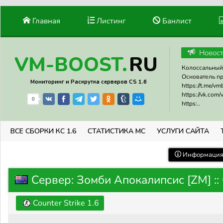
Главная
Листинг
Банлист
Новос
RU
VM-BOOST.
Колоссальный 
Основатель прое
Мониторинг и Раскрутка серверов CS 1.6
https://t.me/v
https://vk.com
0
https:..
ВСЕ СБОРКИ КС 1.6
СТАТИСТИКА МС
УСЛУГИ САЙТА
Информация 
Сервер: Зомби Апокалипсис [ZM] :
Counter Strike 1.6