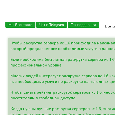
Мы Вконтакте
Чат в Telegram
Тех.поддержка
Licens
Чтобы раскрутка сервера кс 1.6 происходила максима
который предлагает все необходимые услуги в данно
Если необходима бесплатная раскрутка сервера кс 1.6
профессиональном уровне.
Многих людей интересует раскрутка сервера кс 1.6 ка
все необходимые услуги по раскрутке на выгодных дл
Чтобы узнать рейтинг раскруток серверов кс 1.6, не
посетителям в свободном доступе.
Когда нужны лучшие раскрутки серверов кс 1.6, мно
своим пользователям весь необходимый в данном нап