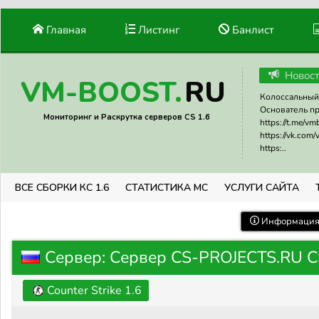
Главная
Листинг
Банлист
Новос
RU
VM-BOOST.
Колоссальный 
Основатель прое
Мониторинг и Раскрутка серверов CS 1.6
https://t.me/v
https://vk.com
https:..
ВСЕ СБОРКИ КС 1.6
СТАТИСТИКА МС
УСЛУГИ САЙТА
Информация 
Сервер: Сервер CS-PROJECTS.RU C
Counter Strike 1.6