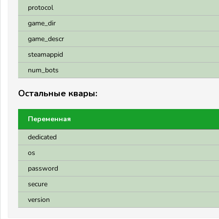
protocol
game_dir
game_descr
steamappid
num_bots
Остальные квары:
Переменная
dedicated
os
password
secure
version