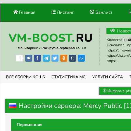
Главная
Листинг
Банлист
Новос
RU
VM-BOOST.
Колоссальный 
Основатель прое
Мониторинг и Раскрутка серверов CS 1.6
https://t.me/v
https://vk.com
0
https:..
ВСЕ СБОРКИ КС 1.6
СТАТИСТИКА МС
УСЛУГИ САЙТА
Информация 
Настройки сервера: Mercy Public [128
Переменная