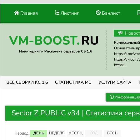
Главная
Листинг
Банлист
Новос
RU
VM-BOOST.
Колоссальный 
Основатель прое
Мониторинг и Раскрутка серверов CS 1.6
https://t.me/v
https://vk.com
https:..
ВСЕ СБОРКИ КС 1.6
СТАТИСТИКА МС
УСЛУГИ САЙТА
Информация 
Sector Z PUBLIC v34 | Статистика сер
ДЕНЬ
НЕДЕЛЯ
МЕСЯЦ
ГОД
ВЕСЬ
Период