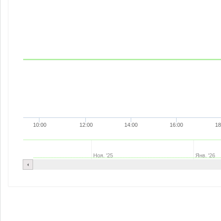
10:00
12:00
14:00
16:00
18
Ноя. '25
Янв. '26