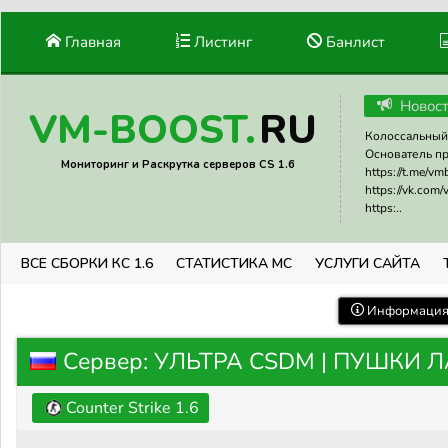
Главная
Листинг
Банлист
Новос
RU
VM-BOOST.
Колоссальный 
Основатель прое
Мониторинг и Раскрутка серверов CS 1.6
https://t.me/v
https://vk.com
https:..
ВСЕ СБОРКИ КС 1.6
СТАТИСТИКА МС
УСЛУГИ САЙТА
Информация 
Сервер: УЛЬТРА CSDM | ПУШКИ 
Counter Strike 1.6