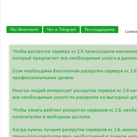
Мы Вконтакте
Чат в Telegram
Тех.поддержка
Licens
Чтобы раскрутка сервера кс 1.6 происходила максима
который предлагает все необходимые услуги в данно
Если необходима бесплатная раскрутка сервера кс 1.6
профессиональном уровне.
Многих людей интересует раскрутка сервера кс 1.6 ка
все необходимые услуги по раскрутке на выгодных дл
Чтобы узнать рейтинг раскруток серверов кс 1.6, не
посетителям в свободном доступе.
Когда нужны лучшие раскрутки серверов кс 1.6, мно
своим пользователям весь необходимый в данном нап