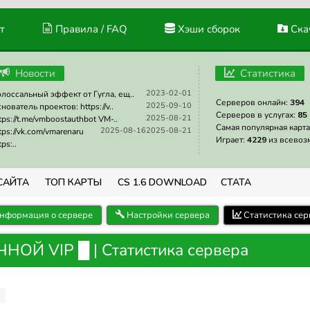
т
Правила / FAQ
Хэши сборок
Скач
Новости
Статистика
2023-02-01
лоссальный эффект от Гугла, ещ..
Серверов онлайн:
394
2025-09-10
нователь проектов: https://v..
Серверов в услугах:
85
2025-08-21
tps://t.me/vmboostauthbot VM-..
Самая популярная карта
2025-08-16
2025-08-21
tps://vk.com/vmarenaru
Играет:
4229
из всевоз
tps:..
САЙТА
ТОП КАРТЫ
CS 1.6 DOWNLOAD
СТАТА
нформация о сервере
Настройки сервера
Статистика сер
Й VIP █ | Статистика сервера