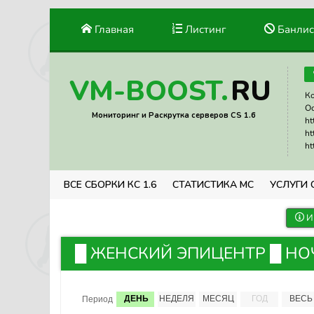
Главная
Листинг
Банлис
RU
VM-BOOST.
Ко
Ос
Мониторинг и Раскрутка серверов CS 1.6
ht
ht
ht
ВСЕ СБОРКИ КС 1.6
СТАТИСТИКА МС
УСЛУГИ 
И
█ ЖЕНСКИЙ ЭПИЦЕНТР █ НОЧНО
ДЕНЬ
НЕДЕЛЯ
МЕСЯЦ
ГОД
ВЕСЬ
Период