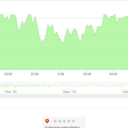
20:00
22:00
6.08
02:00
04:00
Янв. '26
Март. '26
Май