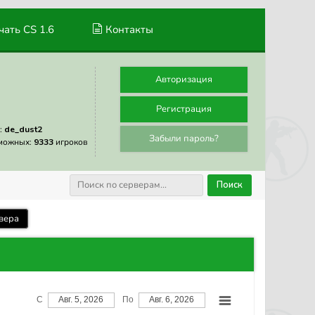
ать CS 1.6
Контакты
Авторизация
Регистрация
:
de_dust2
Забыли пароль?
можных:
9333
игроков
Поиск
вера
С
Авг. 5, 2026
По
Авг. 6, 2026