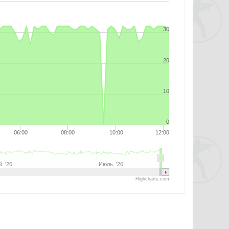
30
20
10
0
06:00
08:00
10:00
12:00
. '26
Июль. '26
Highcharts.com