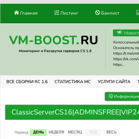
Главная
Листинг
Банлист
Новос
RU
VM-BOOST.
Колоссальный 
Основатель прое
Мониторинг и Раскрутка серверов CS 1.6
https://t.me/v
https://vk.com
https:..
ВСЕ СБОРКИ КС 1.6
СТАТИСТИКА МС
УСЛУГИ САЙТА
Информация 
ClassicServerCS16|ADMINSFREE|VIP24/
ДЕНЬ
НЕДЕЛЯ
МЕСЯЦ
ГОД
ВЕСЬ
Период