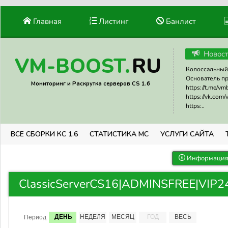
Главная
Листинг
Банлист
Новос
RU
VM-BOOST.
Колоссальный 
Основатель прое
Мониторинг и Раскрутка серверов CS 1.6
https://t.me/v
https://vk.com
https:..
ВСЕ СБОРКИ КС 1.6
СТАТИСТИКА МС
УСЛУГИ САЙТА
Информация 
ClassicServerCS16|ADMINSFREE|VIP24/
ДЕНЬ
НЕДЕЛЯ
МЕСЯЦ
ГОД
ВЕСЬ
Период