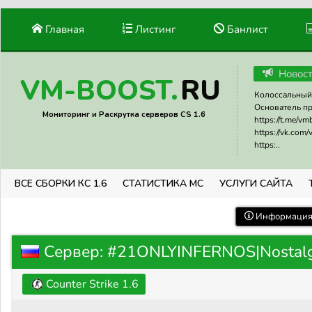
Главная
Листинг
Банлист
Новос
RU
VM-BOOST.
Колоссальный 
Основатель прое
Мониторинг и Раскрутка серверов CS 1.6
https://t.me/v
https://vk.com
https:..
ВСЕ СБОРКИ КС 1.6
СТАТИСТИКА МС
УСЛУГИ САЙТА
Информация 
Сервер: #21ONLYINFERNOS|Nostal
Counter Strike 1.6