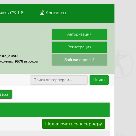
ать CS 1.6
Контакты
Авторизация
Регистрация
:
de_dust2
Забыли пароль?
можных:
9578
игроков
Поиск
вера
Подключиться к серверу