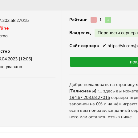
Описание
Рейтинг
−
1
+
7.203.58:27015
line
Владелец
Перенести сервер 
erno
Сайт сервера
✔
https://vk.com/p
стно
.04.2023 [12:06]
Пок
не указано
Добро пожаловать на страницу 
[Талисманы]:::...
здесь вы можете
194.67.203.58:27015
сервера игры 
заполнен на 0% и на нём играют
если вам понравился данный сер
него или оставить отзыв ниже