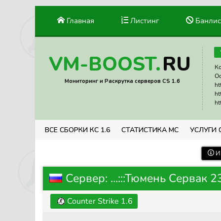
Главная
Листинг
Банлис
RU
VM-BOOST.
Ко
Ос
Мониторинг и Раскрутка серверов CS 1.6
ht
ht
ht
ВСЕ СБОРКИ КС 1.6
СТАТИСТИКА МС
УСЛУГИ 
И
Сервер: ...:::Тюмень Сервак 2
Counter Strike 1.6