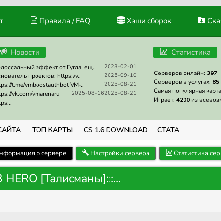
т
Правила / FAQ
Хэши сборок
Скач
Новости
Статистика
2023-02-01
лоссальный эффект от Гугла, ещ..
Серверов онлайн:
397
2025-09-10
нователь проектов: https://v..
Серверов в услугах:
85
2025-08-21
tps://t.me/vmboostauthbot VM-..
Самая популярная карта
2025-08-16
2025-08-21
tps://vk.com/vmarenaru
Играет:
4200
из всевоз
tps:..
САЙТА
ТОП КАРТЫ
CS 1.6 DOWNLOAD
СТАТА
нформация о сервере
Настройки сервера
Статистика сер
3 HERO [Талисманы]:::...