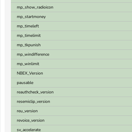
mp_show_radioicon
mp_startmoney
mp_timeleft
mp_timelimit
mp_tkpunish
mp_windifference
mp_winlimit
NBEX_Version
pausable
reauthcheck_version
resemiclip_version
reu_version
revoice_version
sv_accelerate