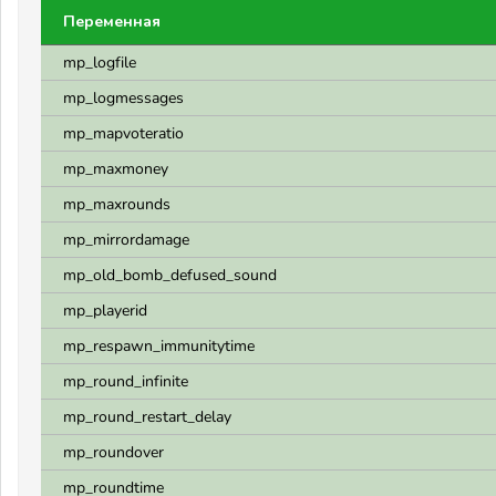
Переменная
mp_logfile
mp_logmessages
mp_mapvoteratio
mp_maxmoney
mp_maxrounds
mp_mirrordamage
mp_old_bomb_defused_sound
mp_playerid
mp_respawn_immunitytime
mp_round_infinite
mp_round_restart_delay
mp_roundover
mp_roundtime