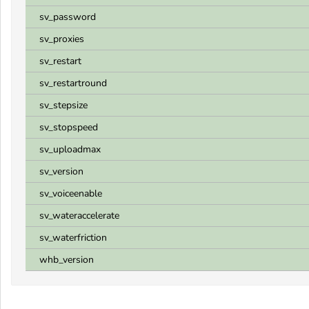
sv_password
sv_proxies
sv_restart
sv_restartround
sv_stepsize
sv_stopspeed
sv_uploadmax
sv_version
sv_voiceenable
sv_wateraccelerate
sv_waterfriction
whb_version