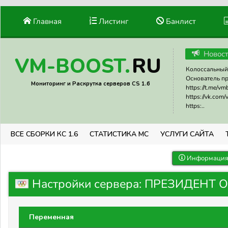
Главная
Листинг
Банлист
Новос
RU
VM-BOOST.
Колоссальный 
Основатель прое
Мониторинг и Раскрутка серверов CS 1.6
https://t.me/v
https://vk.com
https:..
ВСЕ СБОРКИ КС 1.6
СТАТИСТИКА МС
УСЛУГИ САЙТА
Информация 
Настройки сервера: ПРЕЗИДЕНТ
Переменная