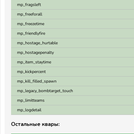
mp_fragsleft
mp_freeforall
mp_freezetime
mp_friendlyfire
mp_hostage_hurtable
mp_hostagepenalty
mp_item_staytime
mp_kickpercent
mp_kill_filled_spawn
mp_legacy_bombtarget_touch
mp_limitteams
mp_logdetail
Остальные квары: