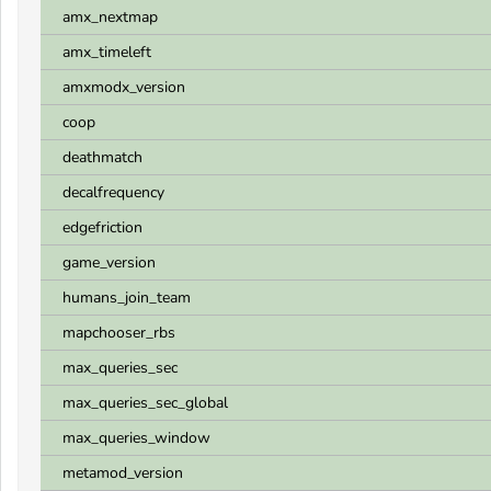
amx_nextmap
amx_timeleft
amxmodx_version
coop
deathmatch
decalfrequency
edgefriction
game_version
humans_join_team
mapchooser_rbs
max_queries_sec
max_queries_sec_global
max_queries_window
metamod_version