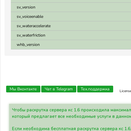
sv_version
sv_voiceenable
sv_wateraccelerate
sv_waterfriction
whb_version
Мы Вконтакте
Чат в Telegram
Тех.поддержка
Licens
Чтобы раскрутка сервера кс 1.6 происходила максима
который предлагает все необходимые услуги в данно
Если необходима бесплатная раскрутка сервера кс 1.6