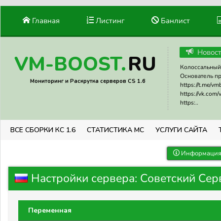
Главная
Листинг
Банлист
Новос
RU
VM-BOOST.
Колоссальный 
Основатель прое
Мониторинг и Раскрутка серверов CS 1.6
https://t.me/v
https://vk.com
https:..
ВСЕ СБОРКИ КС 1.6
СТАТИСТИКА МС
УСЛУГИ САЙТА
Информация 
Настройки сервера: Советский Сер
Переменная