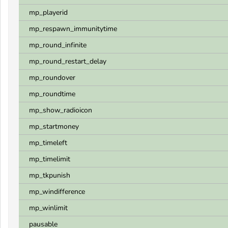
mp_playerid
mp_respawn_immunitytime
mp_round_infinite
mp_round_restart_delay
mp_roundover
mp_roundtime
mp_show_radioicon
mp_startmoney
mp_timeleft
mp_timelimit
mp_tkpunish
mp_windifference
mp_winlimit
pausable