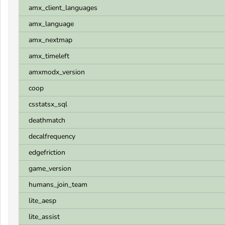
amx_client_languages
amx_language
amx_nextmap
amx_timeleft
amxmodx_version
coop
csstatsx_sql
deathmatch
decalfrequency
edgefriction
game_version
humans_join_team
lite_aesp
lite_assist