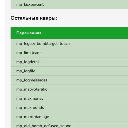
mp_kickpercent
Остальные квары:
Переменная
mp_legacy_bombtarget_touch
mp_limitteams
mp_logdetail
mp_logfile
mp_logmessages
mp_mapvoteratio
mp_maxmoney
mp_maxrounds
mp_mirrordamage
mp_old_bomb_defused_sound