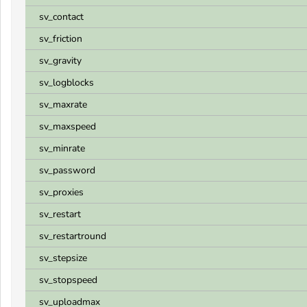
sv_contact
sv_friction
sv_gravity
sv_logblocks
sv_maxrate
sv_maxspeed
sv_minrate
sv_password
sv_proxies
sv_restart
sv_restartround
sv_stepsize
sv_stopspeed
sv_uploadmax