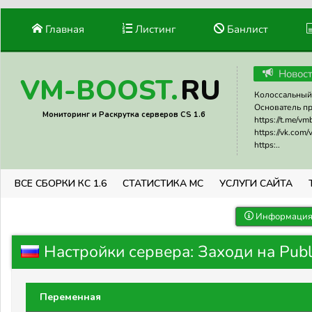
Главная
Листинг
Банлист
Новос
RU
VM-BOOST.
Колоссальный 
Основатель прое
Мониторинг и Раскрутка серверов CS 1.6
https://t.me/v
https://vk.com
https:..
ВСЕ СБОРКИ КС 1.6
СТАТИСТИКА МС
УСЛУГИ САЙТА
Информация 
Настройки сервера: Заходи на Publ
Переменная