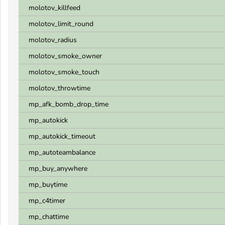
molotov_killfeed
molotov_limit_round
molotov_radius
molotov_smoke_owner
molotov_smoke_touch
molotov_throwtime
mp_afk_bomb_drop_time
mp_autokick
mp_autokick_timeout
mp_autoteambalance
mp_buy_anywhere
mp_buytime
mp_c4timer
mp_chattime