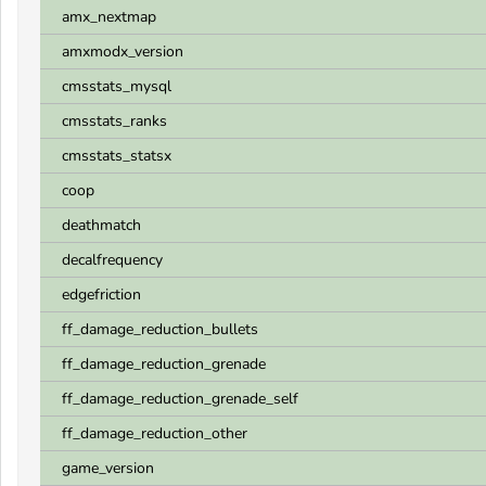
amx_nextmap
amxmodx_version
cmsstats_mysql
cmsstats_ranks
cmsstats_statsx
coop
deathmatch
decalfrequency
edgefriction
ff_damage_reduction_bullets
ff_damage_reduction_grenade
ff_damage_reduction_grenade_self
ff_damage_reduction_other
game_version