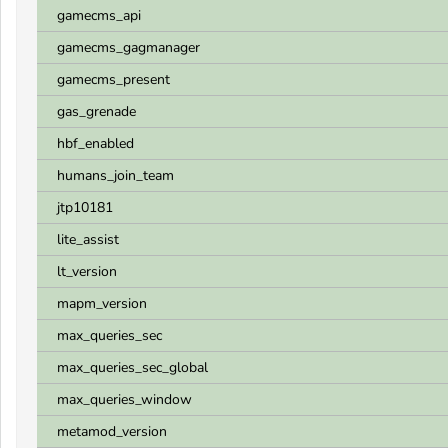
gamecms_api
gamecms_gagmanager
gamecms_present
gas_grenade
hbf_enabled
humans_join_team
jtp10181
lite_assist
lt_version
mapm_version
max_queries_sec
max_queries_sec_global
max_queries_window
metamod_version