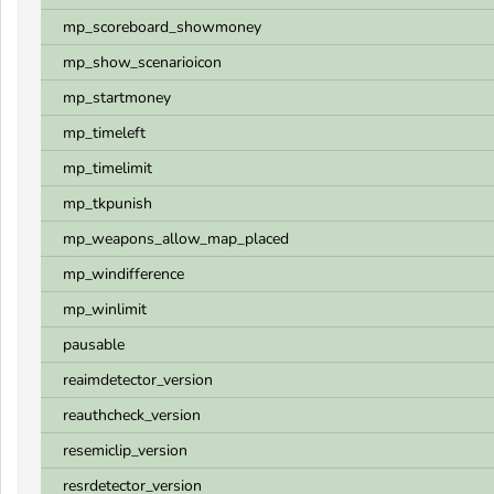
mp_scoreboard_showmoney
mp_show_scenarioicon
mp_startmoney
mp_timeleft
mp_timelimit
mp_tkpunish
mp_weapons_allow_map_placed
mp_windifference
mp_winlimit
pausable
reaimdetector_version
reauthcheck_version
resemiclip_version
resrdetector_version