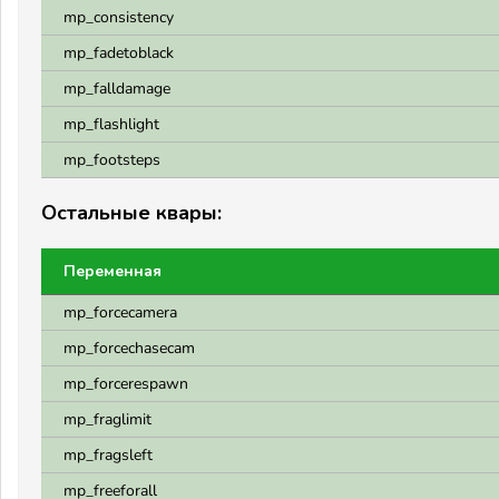
mp_consistency
mp_fadetoblack
mp_falldamage
mp_flashlight
mp_footsteps
Остальные квары:
Переменная
mp_forcecamera
mp_forcechasecam
mp_forcerespawn
mp_fraglimit
mp_fragsleft
mp_freeforall