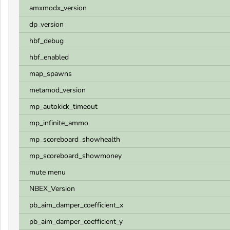
amxmodx_version
dp_version
hbf_debug
hbf_enabled
map_spawns
metamod_version
mp_autokick_timeout
mp_infinite_ammo
mp_scoreboard_showhealth
mp_scoreboard_showmoney
mute menu
NBEX_Version
pb_aim_damper_coefficient_x
pb_aim_damper_coefficient_y