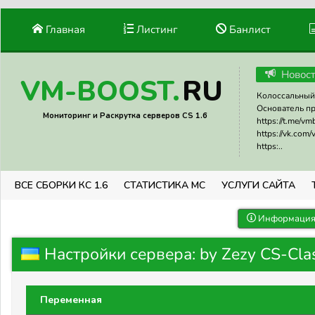
Главная
Листинг
Банлист
Новос
RU
VM-BOOST.
Колоссальный 
Основатель прое
Мониторинг и Раскрутка серверов CS 1.6
https://t.me/v
https://vk.com
https:..
ВСЕ СБОРКИ КС 1.6
СТАТИСТИКА МС
УСЛУГИ САЙТА
Информация 
Настройки сервера: by Zezy CS-Clas
Переменная