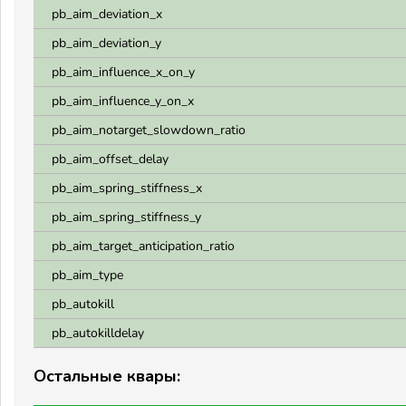
pb_aim_deviation_x
pb_aim_deviation_y
pb_aim_influence_x_on_y
pb_aim_influence_y_on_x
pb_aim_notarget_slowdown_ratio
pb_aim_offset_delay
pb_aim_spring_stiffness_x
pb_aim_spring_stiffness_y
pb_aim_target_anticipation_ratio
pb_aim_type
pb_autokill
pb_autokilldelay
Остальные квары: