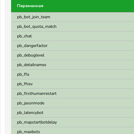
Переменная
pb_bot_join_team
pb_bot_quota_match
pb_chat
pb_dangerfactor
pb_debuglevel
pb_detailnames
pb_ffa
pb_ffrev
pb_firsthumanrestart
pb_jasonmode
pb_latencybot
pb_mapstartbotdelay
pb_maxbots