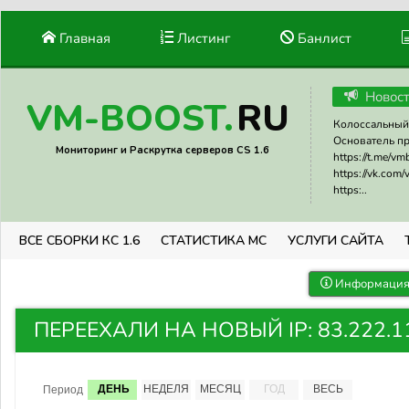
Главная
Листинг
Банлист
Новос
RU
VM-BOOST.
Колоссальный 
Основатель прое
Мониторинг и Раскрутка серверов CS 1.6
https://t.me/v
https://vk.com
https:..
ВСЕ СБОРКИ КС 1.6
СТАТИСТИКА МС
УСЛУГИ САЙТА
Информация 
ПЕРЕЕХАЛИ НА НОВЫЙ IP: 83.222.115
ДЕНЬ
НЕДЕЛЯ
МЕСЯЦ
ГОД
ВЕСЬ
Период