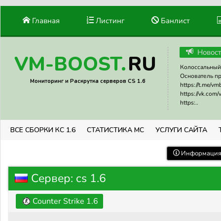
Главная
Листинг
Банлист
Новос
RU
VM-BOOST.
Колоссальный 
Основатель прое
Мониторинг и Раскрутка серверов CS 1.6
https://t.me/v
https://vk.com
https:..
ВСЕ СБОРКИ КС 1.6
СТАТИСТИКА МС
УСЛУГИ САЙТА
Информация 
Сервер: cs 1.6
Counter Strike 1.6