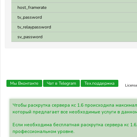
host_framerate
tv_password
tv_relaypassword
sv_password
Мы Вконтакте
Чат в Telegram
Тех.поддержка
Licens
Чтобы раскрутка сервера кс 1.6 происходила максима
который предлагает все необходимые услуги в данно
Если необходима бесплатная раскрутка сервера кс 1.6
профессиональном уровне.