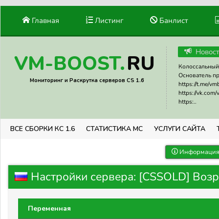
Главная
Листинг
Банлист
Новос
RU
VM-BOOST.
Колоссальный 
Основатель прое
Мониторинг и Раскрутка серверов CS 1.6
https://t.me/v
https://vk.com
https:..
ВСЕ СБОРКИ КС 1.6
СТАТИСТИКА МС
УСЛУГИ САЙТА
Информация 
Настройки сервера: [CSSOLD] Во
Переменная