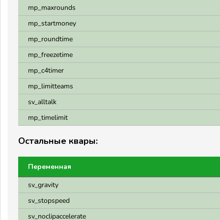
mp_maxrounds
mp_startmoney
mp_roundtime
mp_freezetime
mp_c4timer
mp_limitteams
sv_alltalk
mp_timelimit
Остальные квары:
Переменная
sv_gravity
sv_stopspeed
sv_noclipaccelerate