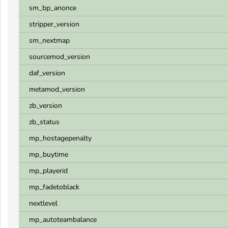
sm_bp_anonce
stripper_version
sm_nextmap
sourcemod_version
daf_version
metamod_version
zb_version
zb_status
mp_hostagepenalty
mp_buytime
mp_playerid
mp_fadetoblack
nextlevel
mp_autoteambalance