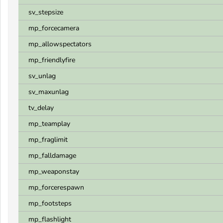
sv_stepsize
mp_forcecamera
mp_allowspectators
mp_friendlyfire
sv_unlag
sv_maxunlag
tv_delay
mp_teamplay
mp_fraglimit
mp_falldamage
mp_weaponstay
mp_forcerespawn
mp_footsteps
mp_flashlight