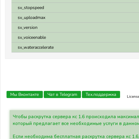
sv_stopspeed
sv_uploadmax
sv_version
sv_voiceenable
sv_wateraccelerate
Мы Вконтакте
Чат в Telegram
Тех.поддержка
Licens
Чтобы раскрутка сервера кс 1.6 происходила максима
который предлагает все необходимые услуги в данно
Если необходима бесплатная раскрутка сервера кс 1.6