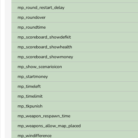
mp_round_restart_delay
mp_roundover
mp_roundtime
mp_scoreboard_showdefkit
mp_scoreboard_showhealth
mp_scoreboard_showmoney
mp_show_scenarioicon
mp_startmoney
mp_timeleft
mp_timelimit
mp_tkpunish
mp_weapon_respawn_time
mp_weapons_allow_map_placed
mp_windifference