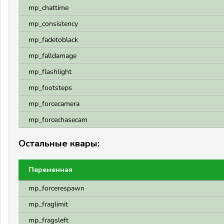
mp_chattime
mp_consistency
mp_fadetoblack
mp_falldamage
mp_flashlight
mp_footsteps
mp_forcecamera
mp_forcechasecam
Остальные квары:
Переменная
mp_forcerespawn
mp_fraglimit
mp_fragsleft