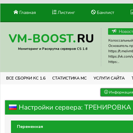
Главная
Листинг
Банлист
Новос
RU
VM-BOOST.
Колоссальный 
Основатель прое
Мониторинг и Раскрутка серверов CS 1.6
https://t.me/v
https://vk.com
https:..
ВСЕ СБОРКИ КС 1.6
СТАТИСТИКА МС
УСЛУГИ САЙТА
Информация 
Настройки сервера: ТРЕНИРОВКА
Переменная