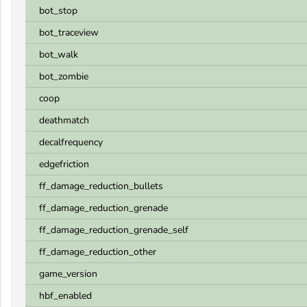
bot_stop
bot_traceview
bot_walk
bot_zombie
coop
deathmatch
decalfrequency
edgefriction
ff_damage_reduction_bullets
ff_damage_reduction_grenade
ff_damage_reduction_grenade_self
ff_damage_reduction_other
game_version
hbf_enabled