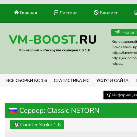
Главная
Листинг
Банлист
Новос
RU
VM-BOOST.
Колоссальный 
Основатель прое
Мониторинг и Раскрутка серверов CS 1.6
https://t.me/v
https://vk.com
https:..
ВСЕ СБОРКИ КС 1.6
СТАТИСТИКА МС
УСЛУГИ САЙТА
Информация 
Сервер: Classic NETORN
Counter Strike 1.6