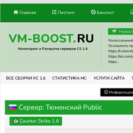
Главная
Листинг
Банлист
Новос
RU
VM-BOOST.
Колоссальный 
Основатель прое
Мониторинг и Раскрутка серверов CS 1.6
https://t.me/v
https://vk.com
https:..
ВСЕ СБОРКИ КС 1.6
СТАТИСТИКА МС
УСЛУГИ САЙТА
Информация 
Сервер: Тюменский Public
Counter Strike 1.6