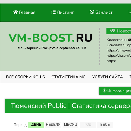
Главная
Листинг
Банлист
Новос
RU
VM-BOOST.
Колоссальный 
Основатель прое
Мониторинг и Раскрутка серверов CS 1.6
https://t.me/v
https://vk.com
https:..
ВСЕ СБОРКИ КС 1.6
СТАТИСТИКА МС
УСЛУГИ САЙТА
Информация 
Тюменский Public | Статистика сервер
ДЕНЬ
НЕДЕЛЯ
МЕСЯЦ
ГОД
ВЕСЬ
Период