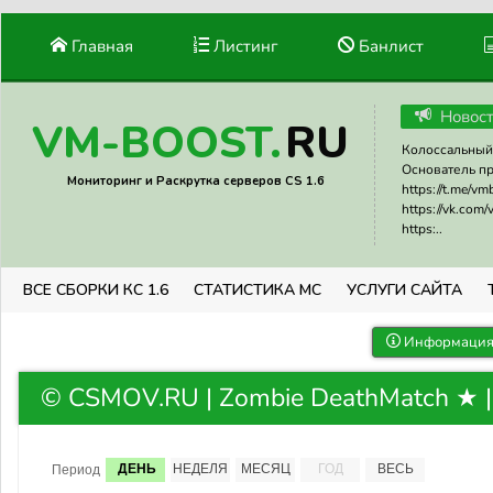
Главная
Листинг
Банлист
Новос
RU
VM-BOOST.
Колоссальный 
Основатель прое
Мониторинг и Раскрутка серверов CS 1.6
https://t.me/v
https://vk.com
https:..
ВСЕ СБОРКИ КС 1.6
СТАТИСТИКА МС
УСЛУГИ САЙТА
Информация 
© CSMOV.RU | Zombie DeathMatch ★ |
ДЕНЬ
НЕДЕЛЯ
МЕСЯЦ
ГОД
ВЕСЬ
Период