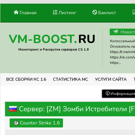
Главная
Листинг
Банлист
Новос
RU
VM-BOOST.
Колоссальный 
Основатель прое
Мониторинг и Раскрутка серверов CS 1.6
https://t.me/v
https://vk.com
https:..
ВСЕ СБОРКИ КС 1.6
СТАТИСТИКА МС
УСЛУГИ САЙТА
Информация 
Сервер: [ZM] Зомби Истребители 
Counter Strike 1.6