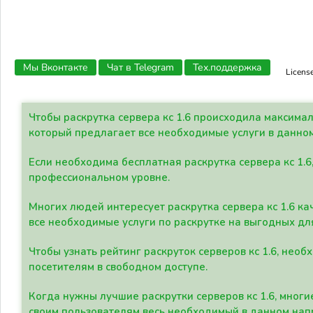
Мы Вконтакте
Чат в Telegram
Тех.поддержка
Licens
Чтобы раскрутка сервера кс 1.6 происходила максима
который предлагает все необходимые услуги в данно
Если необходима бесплатная раскрутка сервера кс 1.6
профессиональном уровне.
Многих людей интересует раскрутка сервера кс 1.6 ка
все необходимые услуги по раскрутке на выгодных дл
Чтобы узнать рейтинг раскруток серверов кс 1.6, не
посетителям в свободном доступе.
Когда нужны лучшие раскрутки серверов кс 1.6, мно
своим пользователям весь необходимый в данном нап