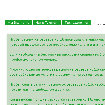
Мы Вконтакте
Чат в Telegram
Тех.поддержка
Licens
Чтобы раскрутка сервера кс 1.6 происходила максима
который предлагает все необходимые услуги в данно
Если необходима бесплатная раскрутка сервера кс 1.6
профессиональном уровне.
Многих людей интересует раскрутка сервера кс 1.6 ка
все необходимые услуги по раскрутке на выгодных дл
Чтобы узнать рейтинг раскруток серверов кс 1.6, не
посетителям в свободном доступе.
Когда нужны лучшие раскрутки серверов кс 1.6, мно
своим пользователям весь необходимый в данном нап