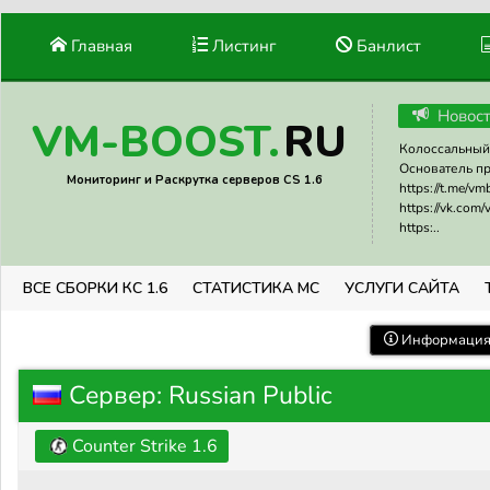
Главная
Листинг
Банлист
Новос
RU
VM-BOOST.
Колоссальный 
Основатель прое
Мониторинг и Раскрутка серверов CS 1.6
https://t.me/v
https://vk.com
https:..
ВСЕ СБОРКИ КС 1.6
СТАТИСТИКА МС
УСЛУГИ САЙТА
Информация 
Сервер: Russian Public
Counter Strike 1.6