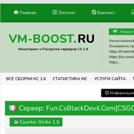
Главная
Листинг
Банлист
Новос
RU
VM-BOOST.
Колоссальный 
Основатель прое
Мониторинг и Раскрутка серверов CS 1.6
https://t.me/v
https://vk.com
https:..
ВСЕ СБОРКИ КС 1.6
СТАТИСТИКА МС
УСЛУГИ САЙТА
Информация 
Сервер: Fun.CsBlackDevil.Com[CS
Counter Strike 1.6