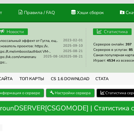
т
Правила / FAQ
Хэши сборок
Скач
Новости
Статистика
2023-02-01
лоссальный эффект от Гугла, ещ..
Серверов онлайн:
397
2025-09-10
нователь проектов: https://v..
Серверов в услугах:
85
2025-08-21
tps://t.me/vmboostauthbot VM-..
Самая популярная карта
2025-08-16
2025-08-21
tps://vk.com/vmarenaru
Играет:
4534
из всевоз
tps:..
САЙТА
ТОП КАРТЫ
CS 1.6 DOWNLOAD
СТАТА
нформация о сервере
Настройки сервера
Статистика сер
GrounDSERVER[CSGOMODE] | Статистика 