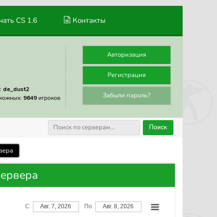
ать CS 1.6
Контакты
Авторизация
Регистрация
:
de_dust2
Забыли пароль?
можных:
9649
игроков
Поиск
вера
сервера
С
Авг. 7, 2026
По
Авг. 8, 2026