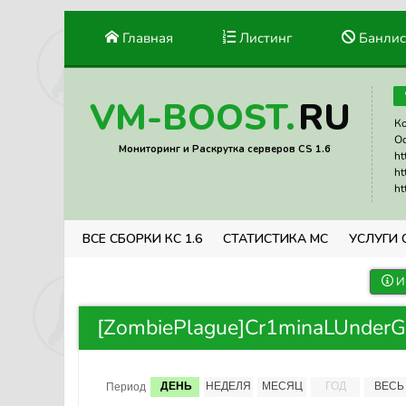
Главная
Листинг
Банлис
RU
VM-BOOST.
Ко
Ос
Мониторинг и Раскрутка серверов CS 1.6
ht
ht
ht
ВСЕ СБОРКИ КС 1.6
СТАТИСТИКА МС
УСЛУГИ 
И
[ZombiePlague]Cr1minaLUnder
ДЕНЬ
НЕДЕЛЯ
МЕСЯЦ
ГОД
ВЕСЬ
Период