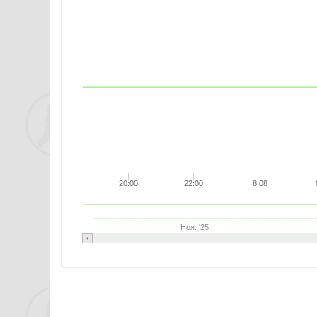
20:00
22:00
8.08
Ноя. '25