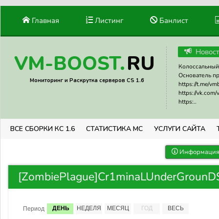
Главная
Листинг
Банлист
Новос
RU
VM-BOOST.
Колоссальный 
Основатель прое
Мониторинг и Раскрутка серверов CS 1.6
https://t.me/v
https://vk.com
https:..
ВСЕ СБОРКИ КС 1.6
СТАТИСТИКА МС
УСЛУГИ САЙТА
Информация 
[ZombiePlague]Cr1minaLUnderGrounD
ДЕНЬ
НЕДЕЛЯ
МЕСЯЦ
ГОД
ВЕСЬ
Период