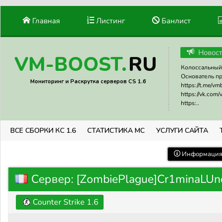
Главная
Листинг
Банлист
Новос
RU
VM-BOOST.
Колоссальный 
Основатель прое
Мониторинг и Раскрутка серверов CS 1.6
https://t.me/v
https://vk.com
https:..
ВСЕ СБОРКИ КС 1.6
СТАТИСТИКА МС
УСЛУГИ САЙТА
Информация 
Сервер: [ZombiePlague]Cr1minaL
Counter Strike 1.6