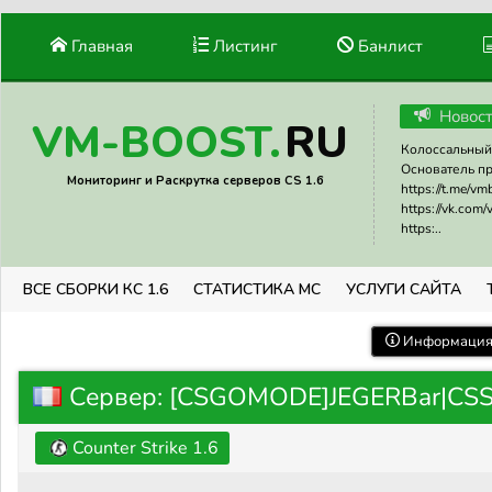
Главная
Листинг
Банлист
Новос
RU
VM-BOOST.
Колоссальный 
Основатель прое
Мониторинг и Раскрутка серверов CS 1.6
https://t.me/v
https://vk.com
https:..
ВСЕ СБОРКИ КС 1.6
СТАТИСТИКА МС
УСЛУГИ САЙТА
Информация 
Сервер: [CSGOMODE]JEGERBar|CSS_
Counter Strike 1.6