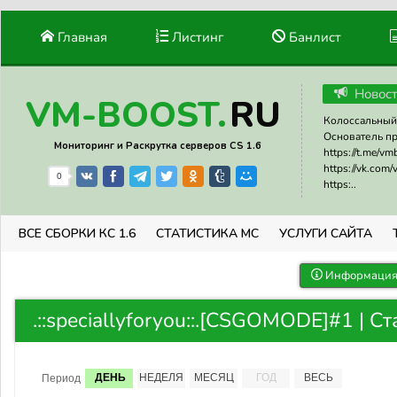
Главная
Листинг
Банлист
Новос
RU
VM-BOOST.
Колоссальный 
Основатель прое
Мониторинг и Раскрутка серверов CS 1.6
https://t.me/v
https://vk.com
0
https:..
ВСЕ СБОРКИ КС 1.6
СТАТИСТИКА МС
УСЛУГИ САЙТА
Информация 
.::speciallyforyou::.[CSGOMODE]#1 | С
ДЕНЬ
НЕДЕЛЯ
МЕСЯЦ
ГОД
ВЕСЬ
Период