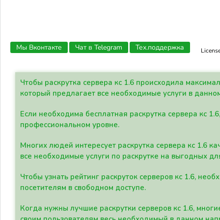
Мы Вконтакте
Чат в Telegram
Тех.поддержка
Licens
Чтобы раскрутка сервера кс 1.6 происходила максима
который предлагает все необходимые услуги в данно
Если необходима бесплатная раскрутка сервера кс 1.6
профессиональном уровне.
Многих людей интересует раскрутка сервера кс 1.6 ка
все необходимые услуги по раскрутке на выгодных дл
Чтобы узнать рейтинг раскруток серверов кс 1.6, не
посетителям в свободном доступе.
Когда нужны лучшие раскрутки серверов кс 1.6, мно
своим пользователям весь необходимый в данном нап