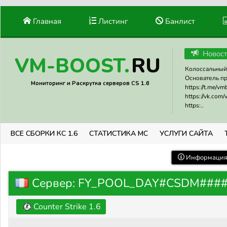
Главная
Листинг
Банлист
Новос
RU
VM-BOOST.
Колоссальный 
Основатель прое
Мониторинг и Раскрутка серверов CS 1.6
https://t.me/v
https://vk.com
https:..
ВСЕ СБОРКИ КС 1.6
СТАТИСТИКА МС
УСЛУГИ САЙТА
Информация 
Сервер: FY_POOL_DAY#CSDM###
Counter Strike 1.6