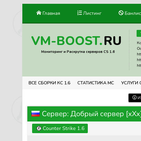
Главная
Листинг
Банлис
RU
VM-BOOST.
Ко
Ос
Мониторинг и Раскрутка серверов CS 1.6
ht
ht
ht
ВСЕ СБОРКИ КС 1.6
СТАТИСТИКА МС
УСЛУГИ 
И
Сервер: Добрый сервер [xXx]
Counter Strike 1.6