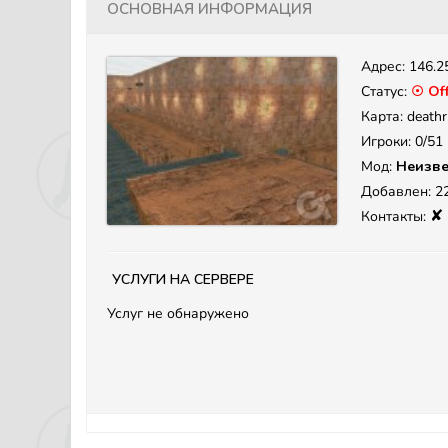
Основная информация
Адрес:
146.2
Статус:
☉ Off
Карта: death
Игроки: 0/51
Мод:
Неизве
Добавлен: 22
✘
Контакты:
Услуги на сервере
Услуг не обнаружено