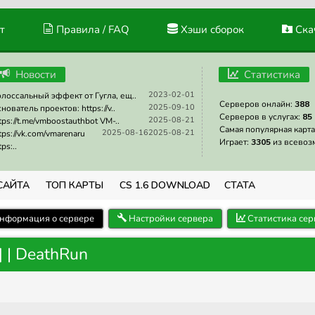
т
Правила / FAQ
Хэши сборок
Скач
Новости
Статистика
2023-02-01
лоссальный эффект от Гугла, ещ..
Серверов онлайн:
388
2025-09-10
нователь проектов: https://v..
Серверов в услугах:
85
2025-08-21
tps://t.me/vmboostauthbot VM-..
Самая популярная карта
2025-08-16
2025-08-21
tps://vk.com/vmarenaru
Играет:
3305
из всевоз
tps:..
САЙТА
ТОП КАРТЫ
CS 1.6 DOWNLOAD
СТАТА
нформация о сервере
Настройки сервера
Статистика сер
 | DeathRun