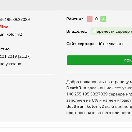
Описание
Рейтинг
−
0
+
55.195.38:27039
line
Владелец
Перенести сервер 
run_kolor_v2
Сайт сервера
✘
не указано
стно
.01.2019 [21:27]
Пок
не указано
Добро пожаловать на страницу 
DeathRun
здесь вы можете узна
146.255.195.38:27039
сервера игр
заполнен на 0% и на нём играют 
deathrun_kolor_v2
если вам пон
проголосовать за него или оста