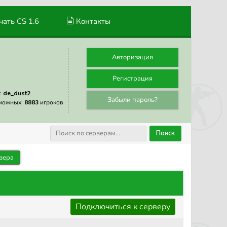
ать CS 1.6
Контакты
Авторизация
Регистрация
:
de_dust2
Забыли пароль?
можных:
8883
игроков
Поиск
вера
Подключиться к серверу