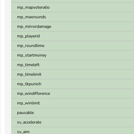
mp_mapvoteratio
mp_maxrounds
mp_mirrordamage
mp_playerid
mp_roundtime
mp_startmoney
mp_timeleft
mp_timelimit
mp_tkpunish
mp_windifference
mp_winlimit
pausable
sv_accelerate
sv_aim