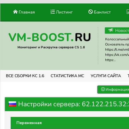
Главная
Листинг
Банлист
Новос
RU
VM-BOOST.
Колоссальный 
Основатель прое
Мониторинг и Раскрутка серверов CS 1.6
https://t.me/v
https://vk.com
https:..
ВСЕ СБОРКИ КС 1.6
СТАТИСТИКА МС
УСЛУГИ САЙТА
Информация 
Настройки сервера: 62.122.215.3
Переменная