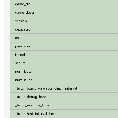
game_dir
game_descr
version
dedicated
os
password
ismod
secure
num_bots
num_rules
_tutor_bomb_viewable_check_interval
_tutor_debug_level
_tutor_examine_time
_tutor_hint_interval_time