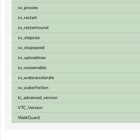
sv_proxies
sv_restart
sv_restartround
sv_stepsize
sv_stopspeed
sv_uploadmax
sv_voiceenable
sv_wateraccelerate
sv_waterfriction
tc_advanced_version
VTC_Version
WalkGuard