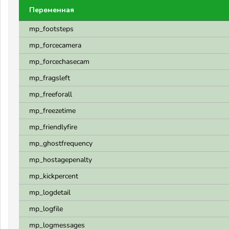
Переменная
mp_footsteps
mp_forcecamera
mp_forcechasecam
mp_fragsleft
mp_freeforall
mp_freezetime
mp_friendlyfire
mp_ghostfrequency
mp_hostagepenalty
mp_kickpercent
mp_logdetail
mp_logfile
mp_logmessages