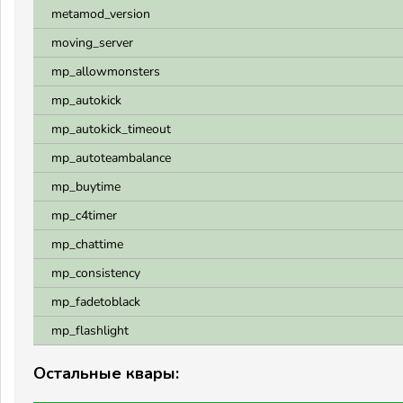
metamod_version
moving_server
mp_allowmonsters
mp_autokick
mp_autokick_timeout
mp_autoteambalance
mp_buytime
mp_c4timer
mp_chattime
mp_consistency
mp_fadetoblack
mp_flashlight
Остальные квары: