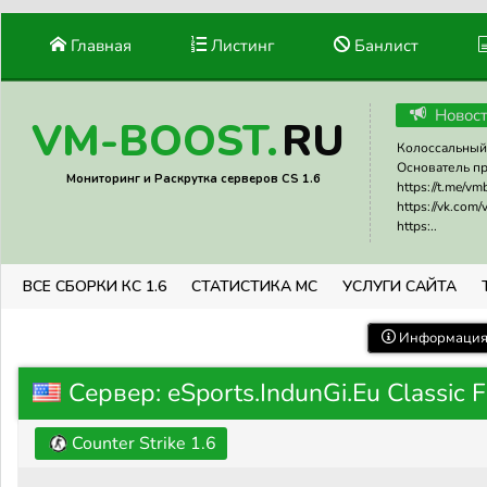
Главная
Листинг
Банлист
Новос
RU
VM-BOOST.
Колоссальный 
Основатель прое
Мониторинг и Раскрутка серверов CS 1.6
https://t.me/v
https://vk.com
https:..
ВСЕ СБОРКИ КС 1.6
СТАТИСТИКА МС
УСЛУГИ САЙТА
Информация 
Сервер: eSports.IndunGi.Eu Classic F
Counter Strike 1.6