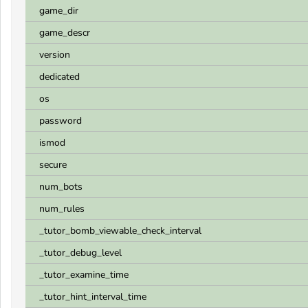
game_dir
game_descr
version
dedicated
os
password
ismod
secure
num_bots
num_rules
_tutor_bomb_viewable_check_interval
_tutor_debug_level
_tutor_examine_time
_tutor_hint_interval_time