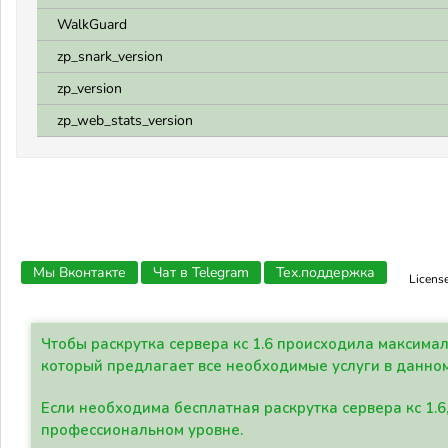
WalkGuard
zp_snark_version
zp_version
zp_web_stats_version
Мы Вконтакте
Чат в Telegram
Тех.поддержка
Licens
Чтобы раскрутка сервера кс 1.6 происходила максима
который предлагает все необходимые услуги в данно
Если необходима бесплатная раскрутка сервера кс 1.6
профессиональном уровне.