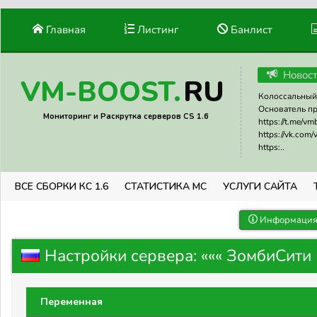
Главная
Листинг
Банлист
Новос
RU
VM-BOOST.
Колоссальный 
Основатель прое
Мониторинг и Раскрутка серверов CS 1.6
https://t.me/v
https://vk.com
https:..
ВСЕ СБОРКИ КС 1.6
СТАТИСТИКА МС
УСЛУГИ САЙТА
Информация 
Настройки сервера: ««« ЗомбиСити 
Переменная