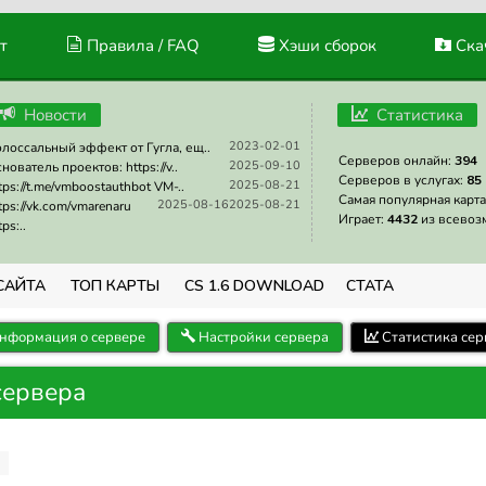
т
Правила / FAQ
Хэши сборок
Скач
Новости
Статистика
2023-02-01
лоссальный эффект от Гугла, ещ..
Серверов онлайн:
394
2025-09-10
нователь проектов: https://v..
Серверов в услугах:
85
2025-08-21
tps://t.me/vmboostauthbot VM-..
Самая популярная карта
2025-08-16
2025-08-21
tps://vk.com/vmarenaru
Играет:
4432
из всевоз
tps:..
САЙТА
ТОП КАРТЫ
CS 1.6 DOWNLOAD
СТАТА
нформация о сервере
Настройки сервера
Статистика сер
сервера