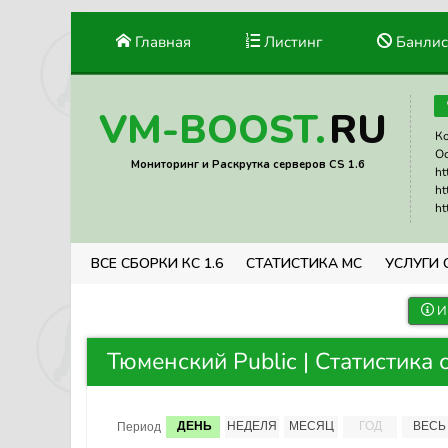
Главная
Листинг
Банлис
RU
VM-BOOST.
Ко
Ос
Мониторинг и Раскрутка серверов CS 1.6
ht
ht
ht
ВСЕ СБОРКИ КС 1.6
СТАТИСТИКА МС
УСЛУГИ 
И
Тюменский Public | Статистика 
ДЕНЬ
НЕДЕЛЯ
МЕСЯЦ
ГОД
ВЕСЬ
Период