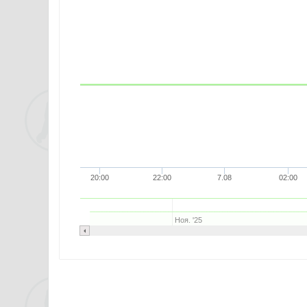
20:00
22:00
7.08
02:00
Ноя. '25