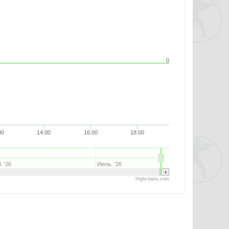
0
00
14:00
16:00
18:00
. '26
Июль. '26
Highcharts.com