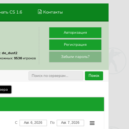
ать CS 1.6
Контакты
Авторизация
Регистрация
:
de_dust2
Забыли пароль?
можных:
9536
игроков
Поиск
вера
С
Авг. 6, 2026
По
Авг. 7, 2026