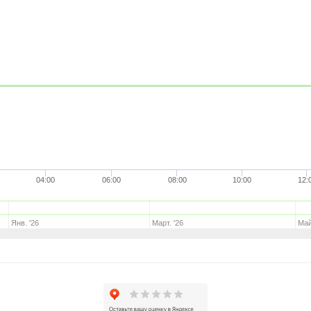
04:00
06:00
08:00
10:00
12:
Янв. '26
Март. '26
Май