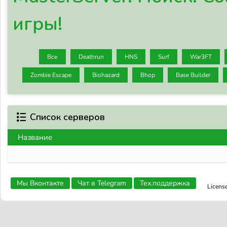
игры!
Все
Deathrun
HNS
Surf
War3FT
Zombie Escape
Biohazard
Bhop
Base Builder
Список серверов
Название
Мы Вконтакте
Чат в Telegram
Тех.поддержка
Licens