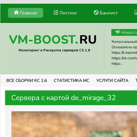
Главная
Листинг
Банлист
Новост
RU
VM-BOOST.
Колоссальный 
Основатель прое
Мониторинг и Раскрутка серверов CS 1.6
https://t.me/v
https://vk.com
https:..
ВСЕ СБОРКИ КС 1.6
СТАТИСТИКА МС
УСЛУГИ САЙТА
Сервера с картой de_mirage_32