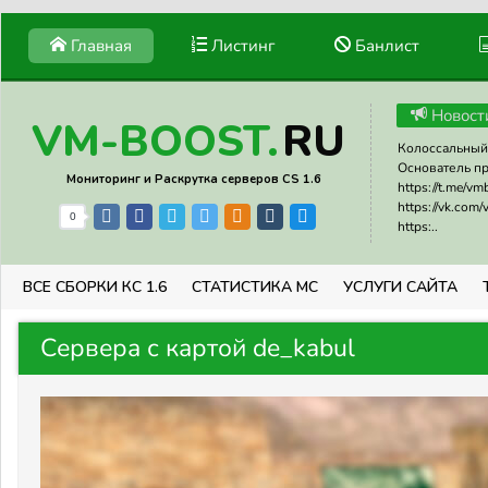
Главная
Листинг
Банлист
Новост
RU
VM-BOOST.
Колоссальный 
Основатель прое
Мониторинг и Раскрутка серверов CS 1.6
https://t.me/v
https://vk.com
0
https:..
ВСЕ СБОРКИ КС 1.6
СТАТИСТИКА МС
УСЛУГИ САЙТА
Сервера с картой de_kabul