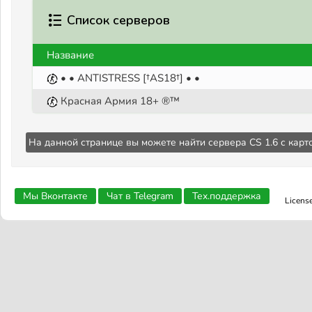
Список серверов
Название
• • ANTISTRESS [†AS18†] • •
Красная Армия 18+ ®™
На данной странице вы можете найти сервера CS 1.6 с кар
Мы Вконтакте
Чат в Telegram
Тех.поддержка
Licens