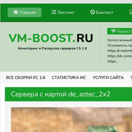
Главная
Листинг
Банлист
Новост
RU
VM-BOOST.
Колоссальный 
Основатель прое
Мониторинг и Раскрутка серверов CS 1.6
https://t.me/v
https://vk.com
https:..
ВСЕ СБОРКИ КС 1.6
СТАТИСТИКА МС
УСЛУГИ САЙТА
Сервера с картой de_aztec_2x2