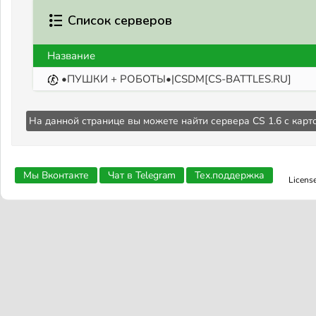
Список серверов
Название
•ПУШКИ + РОБОТЫ•|CSDM[CS-BATTLES.RU]
На данной странице вы можете найти сервера CS 1.6 с кар
Мы Вконтакте
Чат в Telegram
Тех.поддержка
Licens