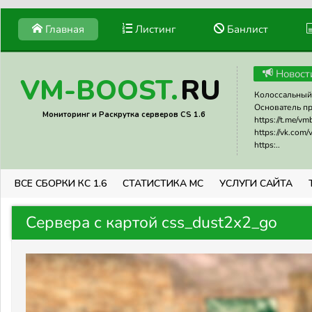
Главная
Листинг
Банлист
Новост
RU
VM-BOOST.
Колоссальный 
Основатель прое
Мониторинг и Раскрутка серверов CS 1.6
https://t.me/v
https://vk.com
https:..
ВСЕ СБОРКИ КС 1.6
СТАТИСТИКА МС
УСЛУГИ САЙТА
Сервера с картой css_dust2x2_go