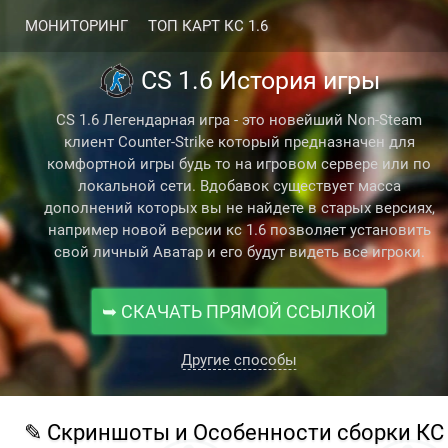
МОНИТОРИНГ
ТОП КАРТ КС 1.6
CS 1.6 История игры
CS 1.6 Легендарная игра - это новейший Non-Steam
клиент Counter-Strike который предназначен для
комфортной игры будь то на игровом сервере или по
локальной сети. Вдобавок существует масса
дополнений которых вы не найдете в старых версиях,
например новой версии кс 1.6 позволяет установить
свой личный Аватар и его будут видеть все игроки.
➥ СКАЧАТЬ ПРЯМОЙ ССЫЛКОЙ
Другие способы
✎ Скриншоты и Особенности сборки КС